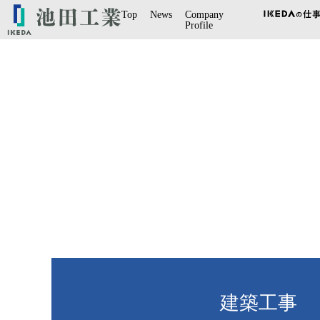
Top
News
Company
Profile
建築工事