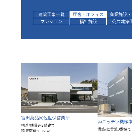
建築工事一覧
庁舎・オフィス
商業施設・
マンション
福祉施設
公共建築
富田薬品㈱佐世保営業所
㈱ニッチツ機械
構造/鉄骨造2階建て
構造/鉄骨造3階建て
延床面積/1,351㎡