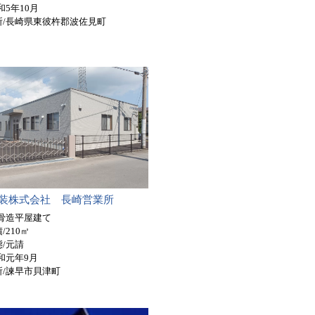
和5年10月
所/長崎県東彼杵郡波佐見町
装株式会社 長崎営業所
鉄骨造平屋建て
/210㎡
/元請
和元年9月
所/諫早市貝津町