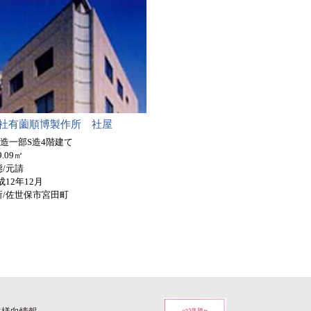
社有薗順博製作所 社屋
C造一部S造4階建て
9.09㎡
/元請
成12年12月
所/佐世保市宮田町