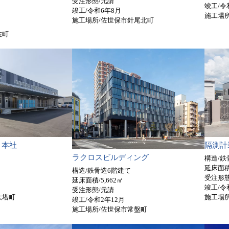
受注形態/元請
竣工/令
竣工/令和6年8月
施工場
施工場所/佐世保市針尾北町
佐町
 本社
隔測計
ラクロスビルディング
構造/
延床面積
構造/鉄骨造6階建て
受注形態
延床面積/5,662㎡
竣工/令
受注形態/元請
大塔町
施工場
竣工/令和2年12月
施工場所/佐世保市常盤町