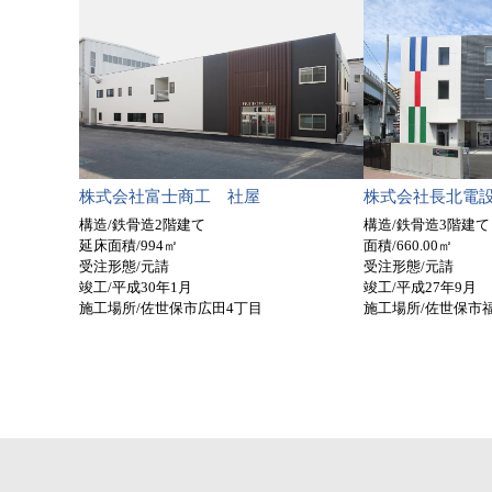
株式会社富士商工 社屋
株式会社長北電
構造/鉄骨造2階建て
構造/鉄骨造3階建て
延床面積/994㎡
面積/660.00㎡
受注形態/元請
受注形態/元請
竣工/平成30年1月
竣工/平成27年9月
施工場所/佐世保市広田4丁目
施工場所/佐世保市