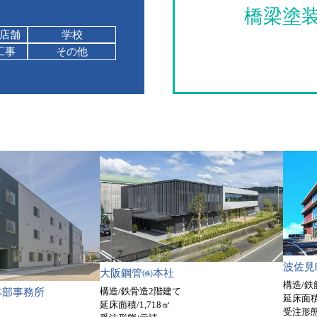
橋梁塗
店舗
学校
工事
その他
波佐見
大阪鋼管㈱本社
構造/
構造/鉄骨造2階建て
本部事務所
延床面積/
延床面積/1,718㎡
受注形態