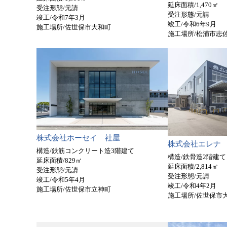
延床面積/1,470㎡
受注形態/元請
受注形態/元請
竣工/令和7年3月
竣工/令和6年9月
施工場所/佐世保市大和町
施工場所/松浦市志
株式会社ホーセイ 社屋
株式会社エレナ
構造/鉄筋コンクリート造3階建て
構造/鉄骨造2階建て
延床面積/829㎡
延床面積/2,814㎡
受注形態/元請
受注形態/元請
竣工/令和5年4月
竣工/令和4年2月
施工場所/佐世保市立神町
施工場所/佐世保市