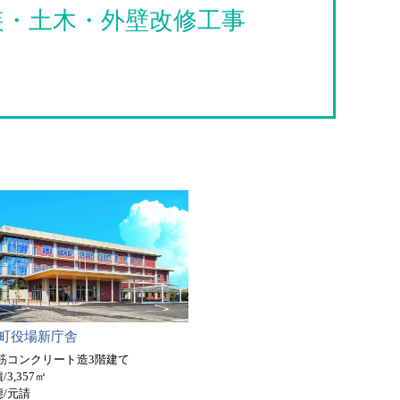
装・土木・
外壁改修工事
町役場新庁舎
鉄筋コンクリート造3階建て
3,357㎡
/元請