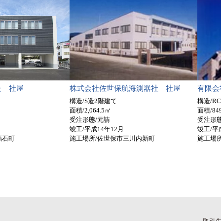
設 社屋
株式会社佐世保航海測器社 社屋
有限会
構造/S造2階建て
構造/R
面積/2,064.5㎡
面積/84
受注形態/元請
受注形態
竣工/平成14年12月
竣工/平
福石町
施工場所/佐世保市三川内新町
施工場