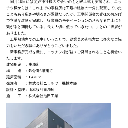
同月18日には淀姫神社様の立会いのもと竣工式も実施され、ニッ
チツ様からは「これまでの事務所は工場の建物の一角に配置していた
こともあり広さや明るさが課題だったが、工事関係者の皆様のおかげ
で立派な建物が完成し、従業員のモチベーションのさらなる向上にも
繋がると期待している。長く大切に使っていきたい。」とのご挨拶が
ありました。
工場敷地内での工事ということで、従業員の皆様方には多大なご協
力をいただき誠にありがとうございました。
新事務所完成を機に、ニッチツ様が益々ご発展されることを祈念い
たします。
建物用途 ：事務所
構 造 ：鉄骨造3階建て
延床面積 ：1,470㎡
発注者 ：株式会社ニッチツ 機械本部
設計・監理：山本設計事務所
施 工 ：株式会社池田工業