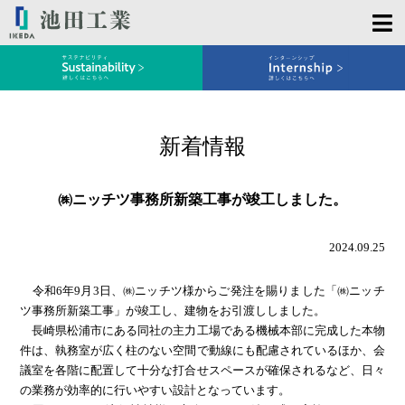
新着情報
㈱ニッチツ事務所新築工事が竣工しました。
2024.09.25
令和6年9月3日、㈱ニッチツ様からご発注を賜りました「㈱ニッチ
ツ事務所新築工事」が竣工し、建物をお引渡ししました。
長崎県松浦市にある同社の主力工場である機械本部に完成した本物
件は、執務室が広く柱のない空間で動線にも配慮されているほか、会
議室を各階に配置して十分な打合せスペースが確保されるなど、日々
の業務が効率的に行いやすい設計となっています。