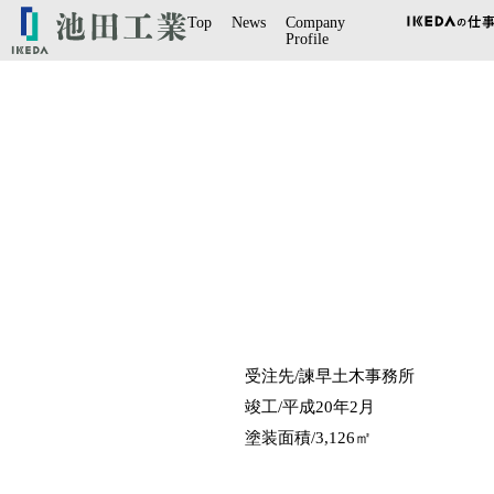
Top
News
Company
Profile
受注先/諫早土木事務所
竣工/平成20年2月
塗装面積/3,126㎡