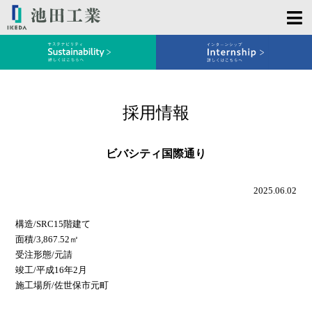
採用情報
ビバシティ国際通り
2025.06.02
構造/SRC15階建て
面積/3,867.52㎡
受注形態/元請
竣工/平成16年2月
施工場所/佐世保市元町